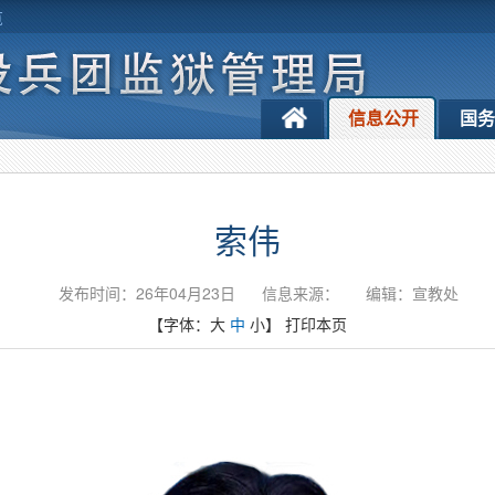
览
信息公开
国
索伟
发布时间：26年04月23日
信息来源：
编辑：宣教处
【字体：
大
中
小
】
打印本页