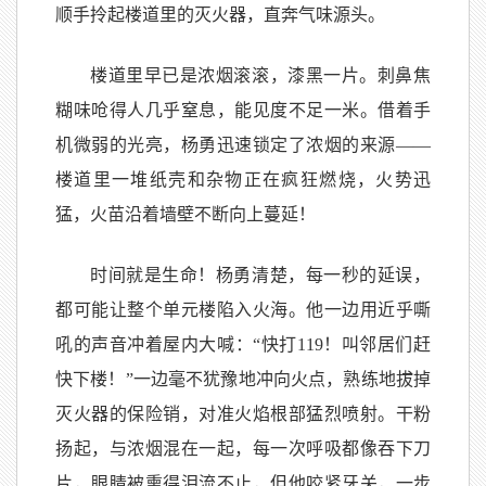
顺手拎起楼道里的灭火器，直奔气味源头。
楼道里早已是浓烟滚滚，漆黑一片。刺鼻焦
糊味呛得人几乎窒息，能见度不足一米。借着手
机微弱的光亮，杨勇迅速锁定了浓烟的来源——
楼道里一堆纸壳和杂物正在疯狂燃烧，火势迅
猛，火苗沿着墙壁不断向上蔓延！
时间就是生命！杨勇清楚，每一秒的延误，
都可能让整个单元楼陷入火海。他一边用近乎嘶
吼的声音冲着屋内大喊：“快打119！叫邻居们赶
快下楼！”一边毫不犹豫地冲向火点，熟练地拔掉
灭火器的保险销，对准火焰根部猛烈喷射。干粉
扬起，与浓烟混在一起，每一次呼吸都像吞下刀
片，眼睛被熏得泪流不止，但他咬紧牙关，一步