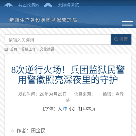
兵团政务网
无障碍浏览
搜索
首页
/
监狱工作
/
文化建设
8次逆行火场！兵团监狱民警
用警徽照亮深夜里的守护
发布时间：26年04月23日
信息来源：
编辑：宣教
处
【字体：
大
中
小
】
打印本页
作者：田金民