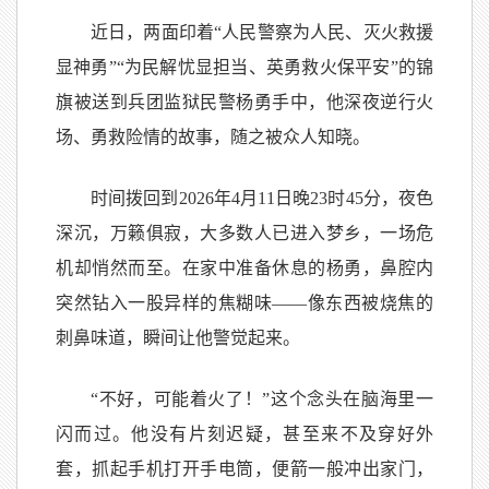
近日，两面印着
“人民警察为人民、灭火救援
显神勇”“为民解忧显担当、英勇救火保平安”的锦
旗被送到兵团监狱民警杨勇手中，他深夜逆行火
场、勇救险情的故事，随之被众人知晓。
时间拨回到2026年4月11日晚23时45分，夜色
深沉，万籁俱寂，大多数人已进入梦乡，一场危
机却悄然而至。在家中准备休息的杨勇，鼻腔内
突然钻入一股异样的焦糊味——像东西被烧焦的
刺鼻味道，瞬间让他警觉起来。
“不好，可能着火了！”这个念头在脑海里一
闪而过。他没有片刻迟疑，甚至来不及穿好外
套，抓起手机打开手电筒，便箭一般冲出家门，