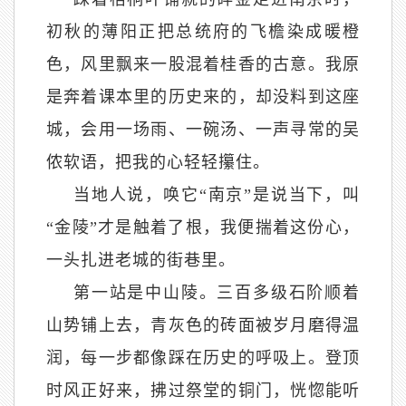
初秋的薄阳正把总统府的飞檐染成暖橙
色，风里飘来一股混着桂香的古意。我原
是奔着课本里的历史来的，却没料到这座
城，会用一场雨、一碗汤、一声寻常的吴
侬软语，把我的心轻轻攥住。
当地人说，唤它
“南京”是说当下，叫
“金陵”才是触着了根，我便揣着这份心，
一头扎进老城的街巷里。
第一站是中山陵。三百多级石阶顺着
山势铺上去，青灰色的砖面被岁月磨得温
润，每一步都像踩在历史的呼吸上。登顶
时风正好来，拂过祭堂的铜门，恍惚能听