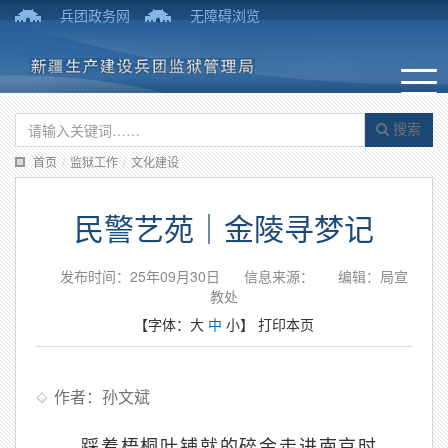
兵团政务网
无障碍浏览
搜索
首页
/
监狱工作
/
文化建设
民警艺苑｜金陵寻梦记
发布时间：25年09月30日
信息来源：
编辑：局宣
教处
【字体：
大
中
小
】
打印本页
作者：孙文斌
踩着梧桐叶铺就的碎金走进南京时，