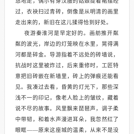
悠地走，偶尔有穿汉服的姑娘提着裙摆经
过，衣袂扫过青砖，倒像是从明清的画里
走出来的，新旧在这儿揉得恰到好处。
夜游秦淮河是早定好的。画舫推开粼
粼的波光，岸边的灯笼映在水里，晃得满
河都是碎金。导游指着不远处的砖墙说，
抗战时这里被炸过，后来重修时，工匠特
意把旧砖嵌在新墙里，砖上的弹痕还能看
见。我凑过去看，昏黄的灯光下，那些深
浅不一的印记，像老人脸上的皱纹，藏着
说不尽的故事。风里飘来琵琶声，调子柔
中带韧，和着水声漫进耳朵，我忽然红了
眼眶
——原来这座城的温柔，从来不是没