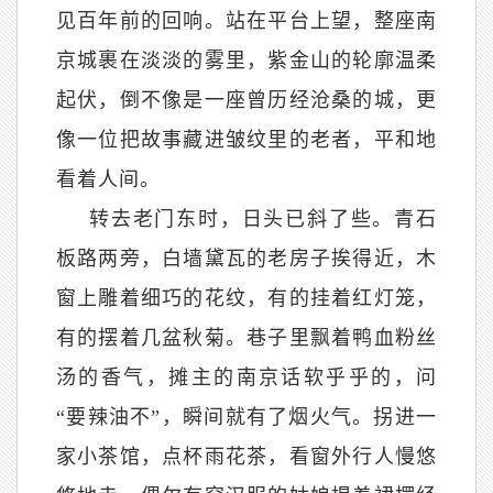
见百年前的回响。站在平台上望，整座南
京城裹在淡淡的雾里，紫金山的轮廓温柔
起伏，倒不像是一座曾历经沧桑的城，更
像一位把故事藏进皱纹里的老者，平和地
看着人间。
转去老门东时，日头已斜了些。青石
板路两旁，白墙黛瓦的老房子挨得近，木
窗上雕着细巧的花纹，有的挂着红灯笼，
有的摆着几盆秋菊。巷子里飘着鸭血粉丝
汤的香气，摊主的南京话软乎乎的，问
“要辣油不”，瞬间就有了烟火气。拐进一
家小茶馆，点杯雨花茶，看窗外行人慢悠