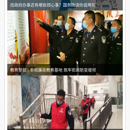
找政府办事还有哪些烦心事？国务院请你说两句
教育整顿 | 参观廉政教育基地 筑牢拒腐防变堤坝