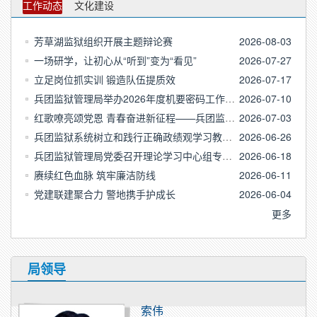
工作动态
文化建设
芳草湖监狱组织开展主题辩论赛
2026-08-03
一场研学，让初心从“听到”变为“看见”
2026-07-27
立足岗位抓实训 锻造队伍提质效
2026-07-17
兵团监狱管理局举办2026年度机要密码工作干部政治轮训…
2026-07-10
红歌嘹亮颂党恩 青春奋进新征程——兵团监狱管理局圆…
2026-07-03
兵团监狱系统树立和践行正确政绩观学习教育警示教育会…
2026-06-26
兵团监狱管理局党委召开理论学习中心组专题学习会
2026-06-18
赓续红色血脉 筑牢廉洁防线
2026-06-11
党建联建聚合力 警地携手护成长
2026-06-04
更多
局领导
索伟