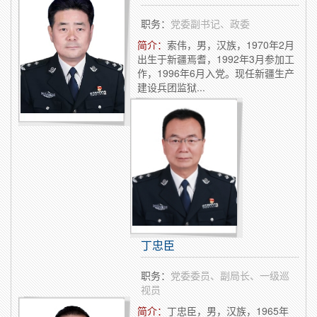
职务：
党委副书记、政委
简介：
索伟，男，汉族，1970年2月
出生于新疆焉耆，1992年3月参加工
作，1996年6月入党。现任新疆生产
建设兵团监狱...
丁忠臣
职务：
党委委员、副局长、一级巡
视员
简介：
丁忠臣，男，汉族，1965年