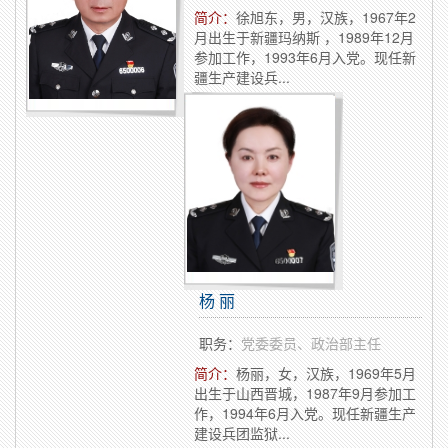
简介：
徐旭东，男，汉族，1967年2
月出生于新疆玛纳斯 ，1989年12月
参加工作，1993年6月入党。现任新
疆生产建设兵...
杨 丽
职务：
党委委员、政治部主任
简介：
杨丽，女，汉族，1969年5月
出生于山西晋城，1987年9月参加工
作，1994年6月入党。现任新疆生产
建设兵团监狱...