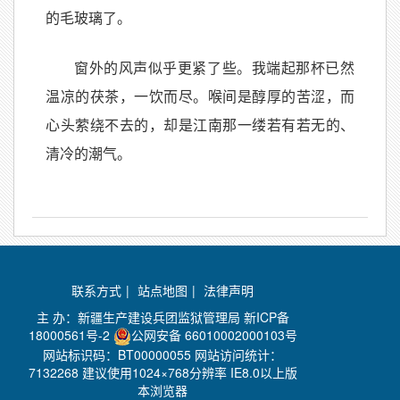
的毛玻璃了。
窗外的风声似乎更紧了些。我端起那杯已然
温凉的茯茶，一饮而尽。喉间是醇厚的苦涩，而
心头萦绕不去的，却是江南那一缕若有若无的、
清冷的潮气。
联系方式
|
站点地图
|
法律声明
主 办：新疆生产建设兵团监狱管理局
新ICP备
18000561号-2
公网安备 66010002000103号
网站标识码：BT00000055 网站访问统计：
7132268 建议使用1024×768分辨率 IE8.0以上版
本浏览器