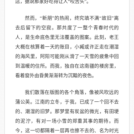
店，据说那家好吃得让人“咬舌头”。
然而，“新朋”的热闹，终究填不满“故旧”离
去后留下的空寂。那共度了一整个青春时代的
人，是生命底色里无法覆盖的图案。此刻，老王
大概在核算着一天的账目，小臧或许正走在潮湿
的海风里，阿阳可能刚从滑了一天雪的疲惫中回
到温暖的住所。而我，独自在这南疆的楼房里，
看着窗外由昏黄渐渐转为沉黯的夜色。
我们散落在版图的各个角落，像被风吹远的
蒲公英。江南的立冬，于我，已成了一个回不去
的、潮湿的旧梦。那梦里有炭盆的微光，有田埂
的泥泞，有对一场小雪的郑重其事的期待。而
今，这一切都隔着一层再也擦不去的、名为时光