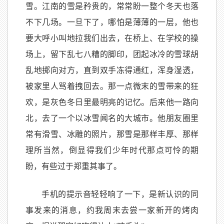
雪。江南的雪是矜贵的，常常盼一整个冬天也落
不下几场。一旦下了，哪怕是薄薄的一层，他也
要大呼小叫地拉我们出去，在桥上、在学校的操
场上，留下乱七八糟的脚印，团起冰冷的雪球胡
乱地掷向对方，直到双手冻得通红，浑身湿透，
被家里人骂着拽回去。那一点微末的雪带来的狂
欢，是灰色冬日里最明亮的记忆。后来他一路向
北，去了一个以冰雪闻名的大城市。他朋友圈里
常有滑雪、冰雕的照片，那雪是那样丰厚、那样
理所当然，倒显得我们少年时代那点可怜的期
盼，有些过于郑重其事了。
手机的提示音轻轻响了一下，是新认识的同
事发来的消息，约我周末去尝一家新开的烤肉