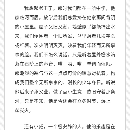
我想起老王了。那时我们都在一所中学，他
家临河而居。放学后我们总爱挤在他家那间背阴
的小屋里。屋子又旧又潮，墙壁似乎都能拧出水
来，我们便围着一个旧脸盆，盆里煨着几块芋头
或红薯。炭火明明灭灭，映着我们年轻而无所事
事的脸。我们不怎么说话，只是听着屋外檐水滴
落在石阶上的声音，嗒，嗒，嗒，单调而催眠。
那潮湿的寒气与这一点点可怜的暖意对抗着，构
成我们整个无所事事的、漫长的少年冬日。听说
他后来子承父业，做了点小生意，依旧守着那条
河，只是不知，他是否还会在立冬时节，煨上一
盆炭火。
还有小臧，一个极安静的人。他的乐趣是在