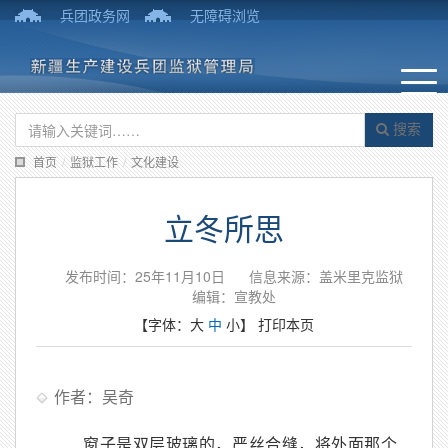
兵团政务网
无障碍浏览
搜索
首页
/
监狱工作
/
文化建设
立冬所思
发布时间：25年11月10日
信息来源：盖米里克监狱
编辑：宣教处
【字体：
大
中
小
】
打印本页
作者：吴奇
窗子是双层玻璃的，严丝合缝，将外面那个