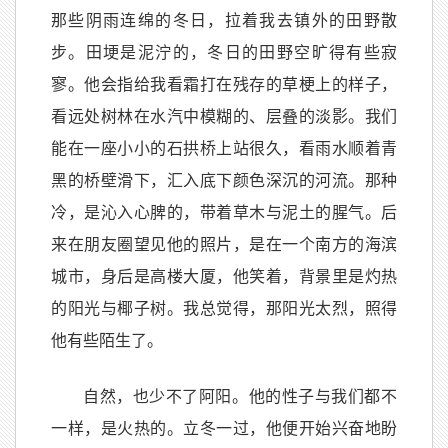
那些阴雨连绵的冬日，拉着我去镇外的田野散
步。田埂是泥泞的，冬日的田野空旷得有些寂
寥。他会指给我看霜打在残存的草梗上的样子，
看远处树林在水汽中模糊的、层叠的淡影。我们
能在一座小小的石拱桥上站很久，看雨水顺着青
黑的桥壁滑下，汇入底下颜色深沉的河流。那种
冷，是沁入心脾的，带着草木与泥土的腥气。后
来在朋友圈望见他的照片，是在一个南方的海滨
城市，身后是高楼大厦，他笑着，背景里是灼热
的阳光与椰子树。我总觉得，那阳光太烈，照得
他有些陌生了。
自然，也少不了阿阳。他的性子与我们都不
一样，是火热的。立冬一过，他便开始兴奋地盼