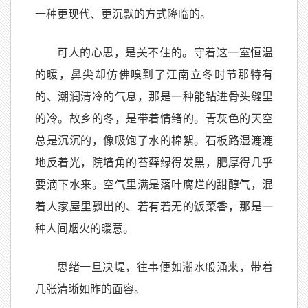
一种更现代、更沉默的方式降临的。
可人的心思，是关不住的。守着这一室恒温
的暖，鼻尖却仿佛嗅到了江南立冬时节那特有
的、潮润清冷的气息，那是一种能钻进骨头缝里
的冷。故乡的冬，是带着情绪的。青灰色的天空
总是沉沉的，像吸饱了水的棉絮。石板路湿漉漉
地反着光，院墙角的苔藓绿得发黑，肥厚得几乎
要滴下水来。空气里满是落叶腐烂的甜醇气，混
着人家屋里飘出的、若有若无的饭菜香，那是一
种人间烟火的暖意。
思绪一旦决堤，往事便如潮水般涌来，带着
几张清晰如昨的面容。