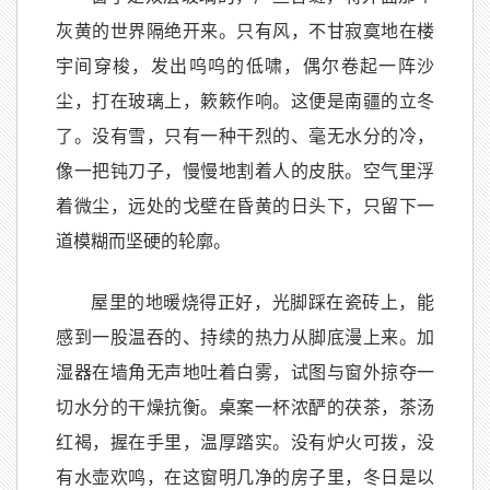
灰黄的世界隔绝开来。只有风，不甘寂寞地在楼
宇间穿梭，发出呜呜的低啸，偶尔卷起一阵沙
尘，打在玻璃上，簌簌作响。这便是南疆的立冬
了。没有雪，只有一种干烈的、毫无水分的冷，
像一把钝刀子，慢慢地割着人的皮肤。空气里浮
着微尘，远处的戈壁在昏黄的日头下，只留下一
道模糊而坚硬的轮廓。
屋里的地暖烧得正好，光脚踩在瓷砖上，能
感到一股温吞的、持续的热力从脚底漫上来。加
湿器在墙角无声地吐着白雾，试图与窗外掠夺一
切水分的干燥抗衡。桌案一杯浓酽的茯茶，茶汤
红褐，握在手里，温厚踏实。没有炉火可拨，没
有水壶欢鸣，在这窗明几净的房子里，冬日是以