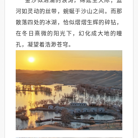
金沙似汹涌的浪涛，绵延至天际；蓝
河如灵动的丝带，蜿蜒于沙山之间。而那
散落四处的冰湖，恰似熠熠生辉的碎钻，
在冬日熹微的阳光下，幻化成大地的瞳
孔，凝望着浩渺苍穹。