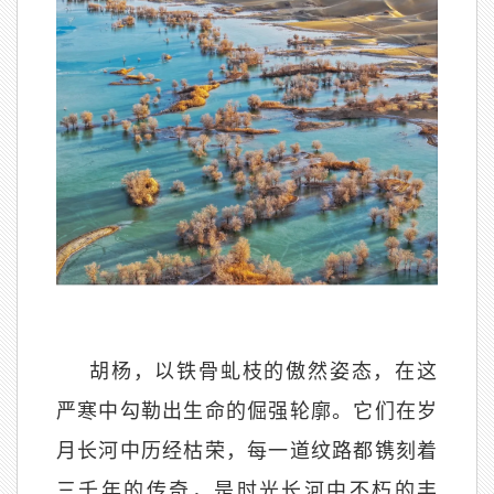
胡杨，以铁骨虬枝的傲然姿态，在这
严寒中勾勒出生命的倔强轮廓。它们在岁
月长河中历经枯荣，每一道纹路都镌刻着
三千年的传奇，是时光长河中不朽的丰