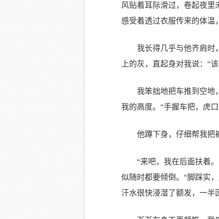
风贴着耳际滑过，卷起夜里
感受着透过衣服传来的体温
我长得几乎与他齐肩时
上的灰，直起身对我说：“该
我笨拙地把车推到空地
我的高度。“手握车把，虎
他蹲下身，仔细帮我把
“来吧，我在后面扶着
似随时都要倾倒。“脚踩实
汗水很快浸湿了额发，一半