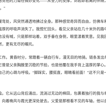
感觉他的力道在微妙变化——从全力的支撑，到若即若离的伴随
。”
缓弯处，风突然通透地拂过全身。那种感觉奇异而自由，仿佛车
温厚的呼吸声消失了。我慌忙回头，看见父亲站在几十米外的路
也没有喊，只是那样站着，双手垂在身侧，眼里漾着笑意。见我
然，更有无尽的嘱托。
工作。黄昏时分，常蹬着一辆自行车，漫无目的地骑。链条发出单
它曾是父亲胸膛里沉稳的节拍，也是他覆在我手背上温厚的掌心
自己的心跳与呼吸。“脚踩实，腰挺直，眼睛看前面！”这不只是
。
盈。它从远山背后涌出，流淌过无边的棉田，包裹着独行的我与
，向着晚风与霞光更深处驶去。父爱是那根看不见的车轴，他以