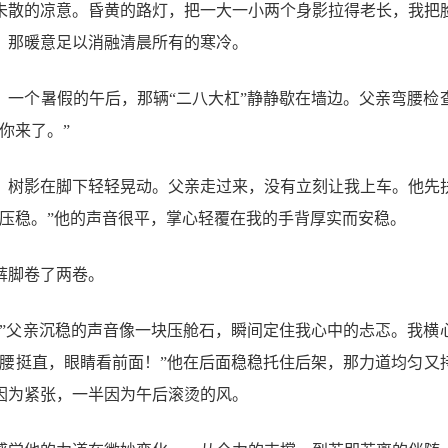
未散的凉意。昏黄的路灯，把一大一小两个身影拉得老长，我把
，那暖意足以消融清晨所有的寒冷。
，一个暑假的午后，那辆“二八大杠”静静歇在墙边。父亲弯腰检
你来了。”
，树影在脚下轻轻晃动。父亲走过来，没有立刻让我上车。他先
口压稳。”他的声音很平，掌心轻覆在我的手背厚实而安稳。
裤脚卷了两卷。
。”父亲沉稳的声音像一块压舱石，瞬间定住我心中的忐忑。我横
，腰挺直，眼睛看前面！”他在后面稳稳托住后架，那力道均匀又
因为紧张，一半因为午后滚烫的风。