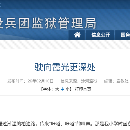
览
信息公开
国
驶向霞光更深处
发布时间：26年02月10日
信息来源：沙河监狱
编辑：宣教处
【字体：
大
中
小
】
打印本页
碾过潮湿的柏油路，传来
“咔嗒、咔嗒”的响声。那是我小学时坐