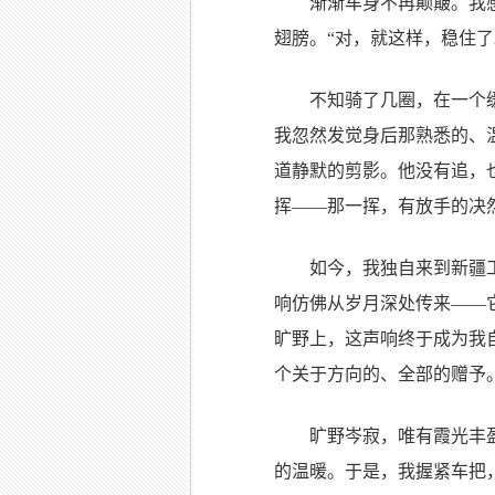
渐渐车身不再颠簸。我
翅膀。“对，就这样，稳住了
不知骑了几圈，在一个
我忽然发觉身后那熟悉的、
道静默的剪影。他没有追，
挥——那一挥，有放手的决
如今，我独自来到新疆
响仿佛从岁月深处传来——
旷野上，这声响终于成为我
个关于方向的、全部的赠予
旷野岑寂，唯有霞光丰
的温暖。于是，我握紧车把