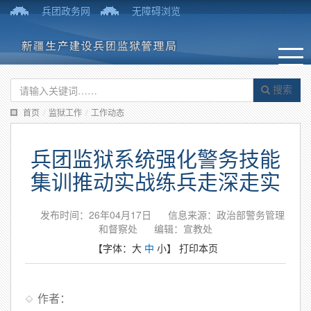
兵团政务网
无障碍浏览
搜索
首页
/
监狱工作
/
工作动态
兵团监狱系统强化警务技能
集训推动实战练兵走深走实
发布时间：26年04月17日
信息来源：政治部警务管理
和督察处
编辑：宣教处
【字体：
大
中
小
】
打印本页
作者：