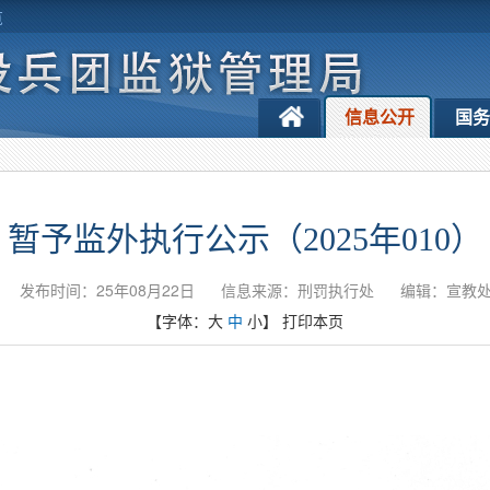
览
信息公开
国
暂予监外执行公示（2025年010）
发布时间：25年08月22日
信息来源：刑罚执行处
编辑：宣教
【字体：
大
中
小
】
打印本页