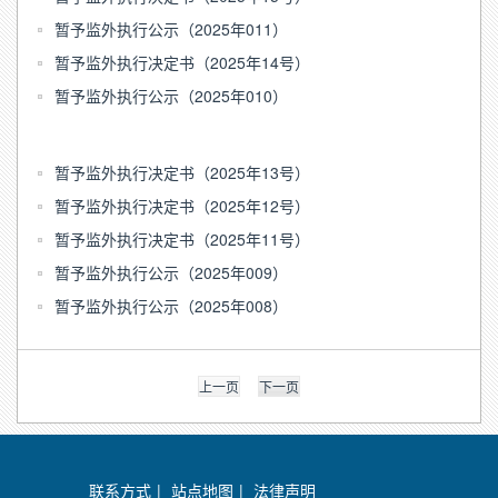
暂予监外执行公示（2025年011）
暂予监外执行决定书（2025年14号）
暂予监外执行公示（2025年010）
暂予监外执行决定书（2025年13号）
暂予监外执行决定书（2025年12号）
暂予监外执行决定书（2025年11号）
暂予监外执行公示（2025年009）
暂予监外执行公示（2025年008）
上一页
下一页
联系方式
|
站点地图
|
法律声明