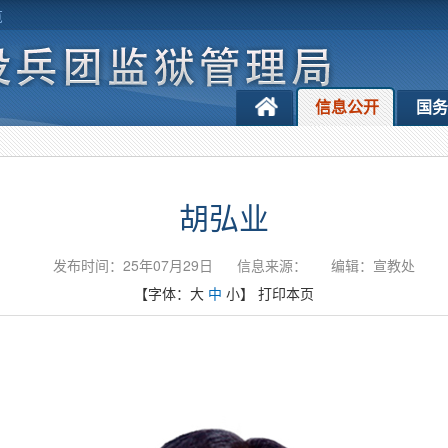
览
信息公开
国
胡弘业
发布时间：25年07月29日
信息来源：
编辑：宣教处
【字体：
大
中
小
】
打印本页