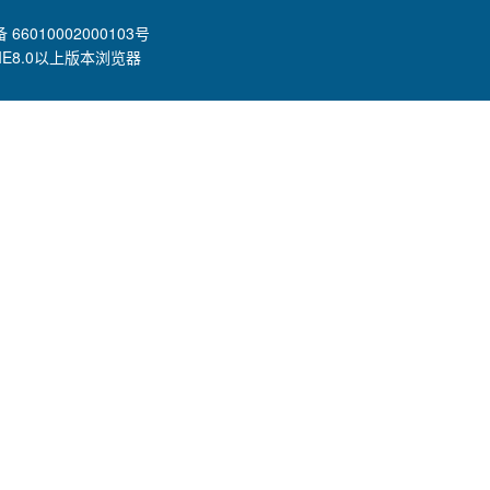
66010002000103号
 IE8.0以上版本浏览器