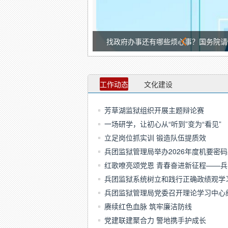
找政府办事还有哪些烦心事？国务院请
工作动态
文化建设
芳草湖监狱组织开展主题辩论赛
一场研学，让初心从“听到”变为“看见”
立足岗位抓实训 锻造队伍提质效
兵团监狱管理局举办2026年度机要密
红歌嘹亮颂党恩 青春奋进新征程——
兵团监狱系统树立和践行正确政绩观学
兵团监狱管理局党委召开理论学习中心
赓续红色血脉 筑牢廉洁防线
党建联建聚合力 警地携手护成长