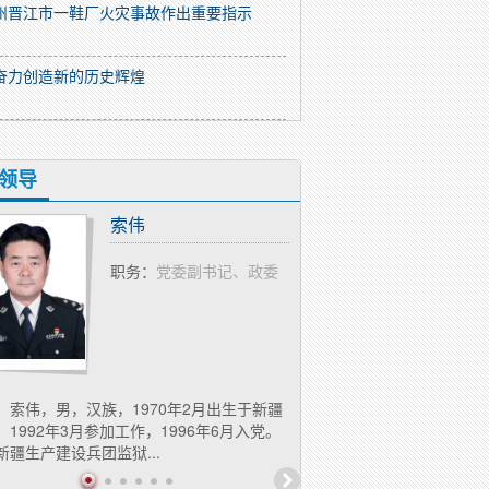
州晋江市一鞋厂火灾事故作出重要指示
奋力创造新的历史辉煌
观廉政教育基地 筑牢拒腐防变堤坝
领导
索伟
丁忠臣
职务：
党委副书记、政委
职务：
长、一
：
索伟，男，汉族，1970年2月出生于新疆
简介：
丁忠臣，男，汉族，19
，1992年3月参加工作，1996年6月入党。
新疆库尔勒，1988年10月参
新疆生产建设兵团监狱...
入党。现任新疆生产建设兵...