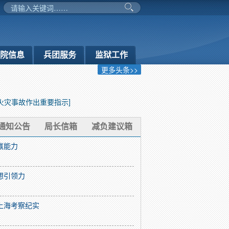
务院信息
兵团服务
监狱工作
更多头条>>
火灾事故作出重要指示]
通知公告
局长信箱
减负建议箱
赢能力
想引领力
上海考察纪实