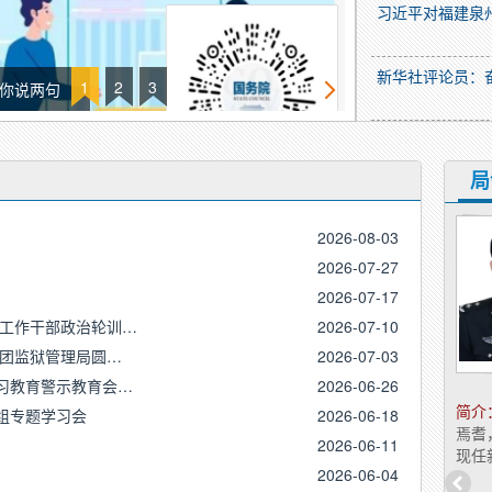
习近平对福建泉
新华社评论员：
1
2
3
你说两句
教育整顿 | 参
局
杨 丽
2026-08-03
2026-07-27
职务：
党委委员、政治部
主任
2026-07-17
码工作干部政治轮训…
2026-07-10
兵团监狱管理局圆…
2026-07-03
习教育警示教育会…
2026-06-26
简介：
杨丽，女，汉族，1969年5月出生于山西
简介
组专题学习会
2026-06-18
晋城，1987年9月参加工作，1994年6月入党。
焉耆
2026-06-11
现任新疆生产建设兵团监狱...
现任
2026-06-04