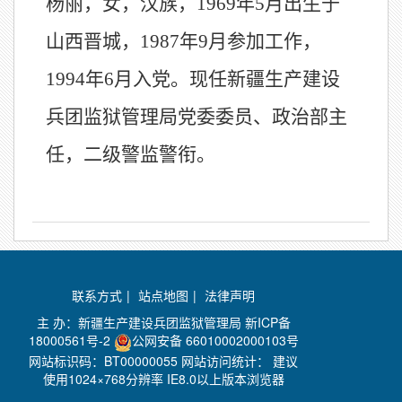
杨丽，女，汉族，
1969
年
5
月出生于
山西晋城，
1987
年9月
参加工作，
1994
年
6
月入党。现任新疆生产建设
兵团监狱管理局党委委员、政治部主
任，二级警监警衔。
联系方式
|
站点地图
|
法律声明
主 办：新疆生产建设兵团监狱管理局
新ICP备
18000561号-2
公网安备 66010002000103号
网站标识码：BT00000055 网站访问统计：
建议
使用1024×768分辨率 IE8.0以上版本浏览器