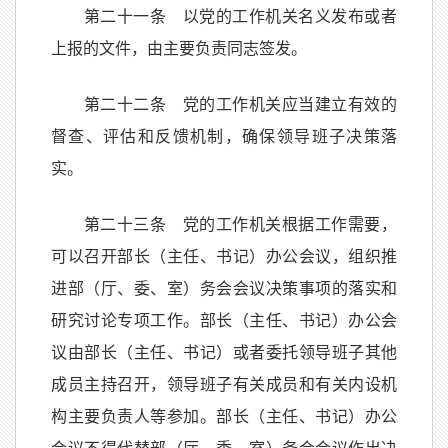
第二十一条 以党的工作机关名义发布或者
上报的文件，由主要负责同志签发。
第二十二条 党的工作机关应当建立有效的
督查、评估和反馈机制，确保领导班子决策落
实。
第二十三条 党的工作机关根据工作需要，
可以召开部长（主任、书记）办公会议，组织推
进部（厅、委、室）务会会议决策事项的落实和
研究讨论专项工作。部长（主任、书记）办公会
议由部长（主任、书记）或者委托领导班子其他
成员主持召开，领导班子有关成员和有关内设机
构主要负责人等参加。部长（主任、书记）办公