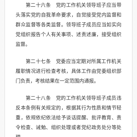
第二十六条 党的工作机关领导班子应当带
头落实党的自我革命要求，自觉接受党内监督和
群众监督等各类监督。领导班子成员应当如实向
党组织报告个人有关事项、述责述廉，接受组织
监督。
第二十七条 党委应当定期对所属工作机关
履职情况进行检查考核，具体工作由党委组织部
门负责，考核结果在一定范围内通报。
第二十八条 党的工作机关领导班子成员违
反本条例有关规定的，根据其行为性质和情节轻
重，依规依纪依法给予谈话提醒、批评教育、责
令检查、诫勉、组织处理或者党纪政务处分等处