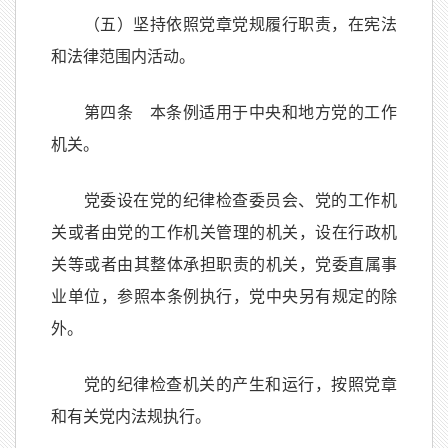
（五）坚持依照党章党规履行职责，在宪法
和法律范围内活动。
第四条 本条例适用于中央和地方党的工作
机关。
党委设在党的纪律检查委员会、党的工作机
关或者由党的工作机关管理的机关，设在行政机
关等或者由其整体承担职责的机关，党委直属事
业单位，参照本条例执行，党中央另有规定的除
外。
党的纪律检查机关的产生和运行，按照党章
和有关党内法规执行。