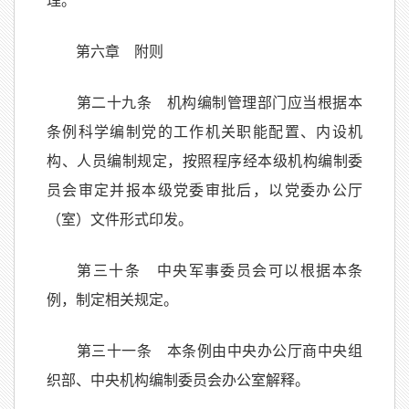
理。
第六章 附则
第二十九条 机构编制管理部门应当根据本
条例科学编制党的工作机关职能配置、内设机
构、人员编制规定，按照程序经本级机构编制委
员会审定并报本级党委审批后，以党委办公厅
（室）文件形式印发。
第三十条 中央军事委员会可以根据本条
例，制定相关规定。
第三十一条 本条例由中央办公厅商中央组
织部、中央机构编制委员会办公室解释。