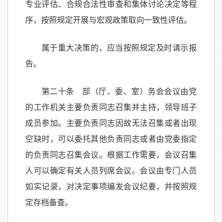
专业评估、合规合法性审查和集体讨论决定等程
序，按照规定开展与宏观政策取向一致性评估。
属于重大决策的，应当按照规定及时请示报
告。
第二十条 部（厅、委、室）务会会议由党
的工作机关主要负责同志召集并主持，领导班子
成员参加。主要负责同志因故无法召集或者出现
空缺时，可以委托其他负责同志或者由党委指定
的负责同志召集会议。根据工作需要，会议召集
人可以确定有关人员列席会议。会议由专门人员
如实记录，对决定事项编发会议纪要，并按照规
定存档备查。