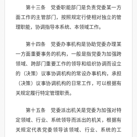
第十三条 党委职能部门是负责党委某一方
面工作的主管部门，按照规定行使相对独立的管
理职能，协调指导本系统、本领域工作。
第十四条 党委办事机构是协助党委办理某
一方面重要事务的机构，一般是指党委为加强跨
领域、跨部门重要工作的领导和组织协调而设立
的（决策）议事协调机构的常设办事机构，承担
（决策）议事协调机构的日常工作，可以根据有
关规定履行特定管理职责。
第十五条 党委派出机关是党委为加强对特
定领域、行业、系统领导而派出的机关，根据有
关规定代表党委领导该领域、行业、系统的工