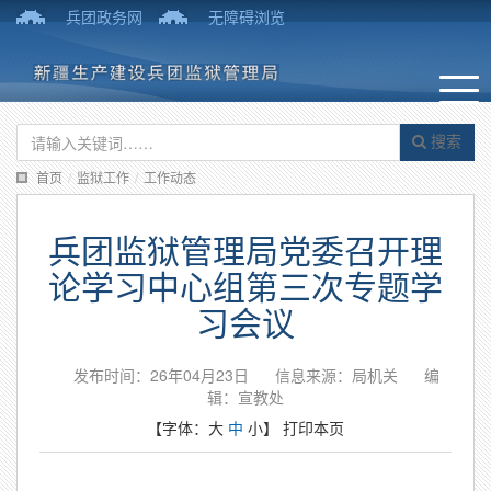
兵团政务网
无障碍浏览
搜索
首页
/
监狱工作
/
工作动态
兵团监狱管理局党委召开理
论学习中心组第三次专题学
习会议
发布时间：26年04月23日
信息来源：局机关
编
辑：宣教处
【字体：
大
中
小
】
打印本页