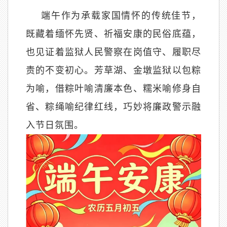
端午作为承载家国情怀的传统佳节，
既藏着缅怀先贤、祈福安康的民俗底蕴，
也见证着监狱人民警察在岗值守、履职尽
责的不变初心。芳草湖、金墩监狱以包粽
为喻，借粽叶喻清廉本色、糯米喻修身自
省、粽绳喻纪律红线，巧妙将廉政警示融
入节日氛围。