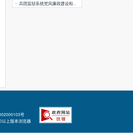
兵团监狱系统党风廉政建设和反腐败工作会议召开
02000103号
E8.0以上版本浏览器