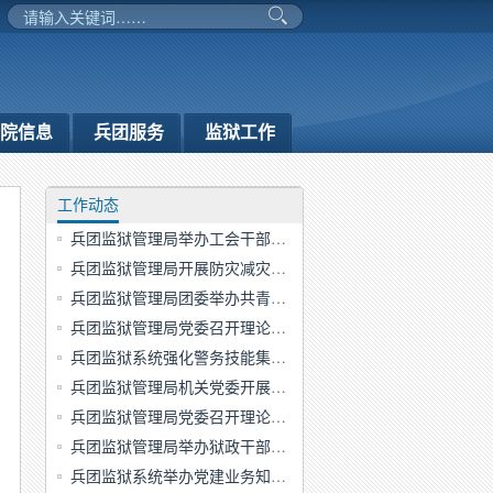
务院信息
兵团服务
监狱工作
工作动态
兵团监狱管理局举办工会干部培训班
兵团监狱管理局开展防灾减灾培训
兵团监狱管理局团委举办共青团干部培训班
兵团监狱管理局党委召开理论学习中心组第三次专题学习会议
兵团监狱系统强化警务技能集训推动实战练兵走深走实
兵团监狱管理局机关党委开展主题党日活动
兵团监狱管理局党委召开理论学习中心组专题学习会议
兵团监狱管理局举办狱政干部政治轮训班
兵团监狱系统举办党建业务知识线上培训班