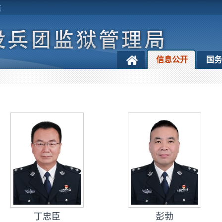
览
信息公开
国
丁忠臣
彭勃