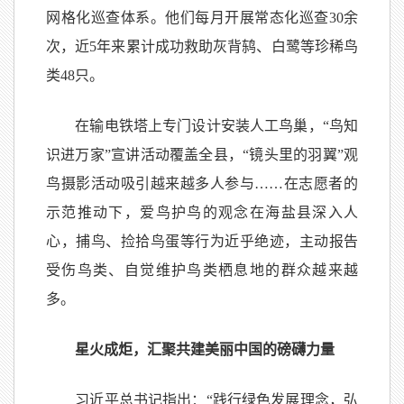
网格化巡查体系。他们每月开展常态化巡查30余
次，近5年来累计成功救助灰背鸫、白鹭等珍稀鸟
类48只。
在输电铁塔上专门设计安装人工鸟巢，“鸟知
识进万家”宣讲活动覆盖全县，“镜头里的羽翼”观
鸟摄影活动吸引越来越多人参与……在志愿者的
示范推动下，爱鸟护鸟的观念在海盐县深入人
心，捕鸟、捡拾鸟蛋等行为近乎绝迹，主动报告
受伤鸟类、自觉维护鸟类栖息地的群众越来越
多。
星火成炬，汇聚共建美丽中国的磅礴力量
习近平总书记指出：“践行绿色发展理念，弘