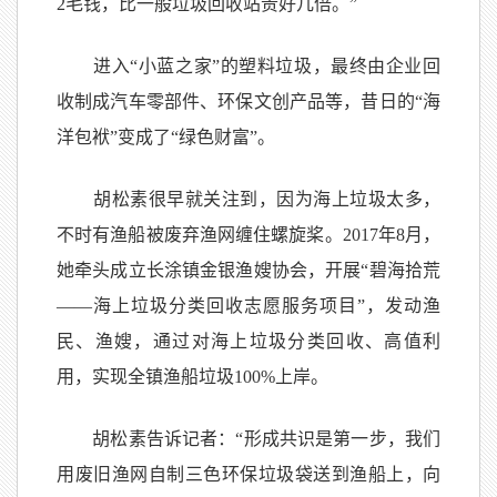
2毛钱，比一般垃圾回收站贵好几倍。”
进入“小蓝之家”的塑料垃圾，最终由企业回
收制成汽车零部件、环保文创产品等，昔日的“海
洋包袱”变成了“绿色财富”。
胡松素很早就关注到，因为海上垃圾太多，
不时有渔船被废弃渔网缠住螺旋桨。2017年8月，
她牵头成立长涂镇金银渔嫂协会，开展“碧海拾荒
——海上垃圾分类回收志愿服务项目”，发动渔
民、渔嫂，通过对海上垃圾分类回收、高值利
用，实现全镇渔船垃圾100%上岸。
胡松素告诉记者：“形成共识是第一步，我们
用废旧渔网自制三色环保垃圾袋送到渔船上，向