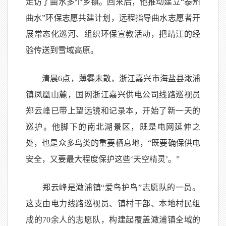
走访了曲水多个乡镇。回来后，他推动建立“泰州
曲水”环保志愿共建计划，远程指导曲水志愿者开
展常态化巡河、组织环保宣教活动，把靖江的经
验传送到雪域高原。
清晨6点，薄雾未散，浙江嘉兴市海盐县澉浦
镇凤凰山麓，国网浙江嘉兴供电公司线路巡视员
郑云峰已带上望远镜和记录本，开始了新一天的
巡护。他脚下的南北湖景区，既是电网延伸之
处，也是众多鸟类的重要栖息地，“既要确保供电
安全，又要最大程度保护这些‘天空精灵’。”
郑云峰是澉浦镇“爱鸟护鸟”志愿队的一员。
这支由电力线路巡视员、镇村干部、本地村民组
成的70余人的志愿队，构建起覆盖澉浦镇全域的