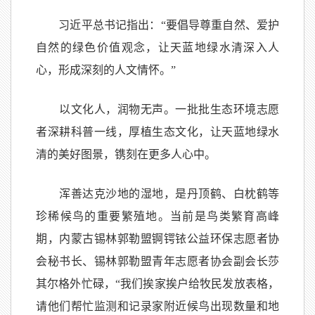
习近平总书记指出：“要倡导尊重自然、爱护
自然的绿色价值观念，让天蓝地绿水清深入人
心，形成深刻的人文情怀。”
以文化人，润物无声。一批批生态环境志愿
者深耕科普一线，厚植生态文化，让天蓝地绿水
清的美好图景，镌刻在更多人心中。
浑善达克沙地的湿地，是丹顶鹤、白枕鹤等
珍稀候鸟的重要繁殖地。当前是鸟类繁育高峰
期，内蒙古锡林郭勒盟锕锷铱公益环保志愿者协
会秘书长、锡林郭勒盟青年志愿者协会副会长莎
其尔格外忙碌，“我们挨家挨户给牧民发放表格，
请他们帮忙监测和记录家附近候鸟出现数量和地