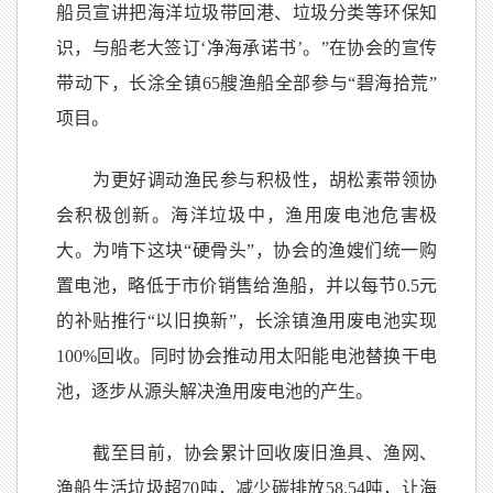
船员宣讲把海洋垃圾带回港、垃圾分类等环保知
识，与船老大签订‘净海承诺书’。”在协会的宣传
带动下，长涂全镇65艘渔船全部参与“碧海拾荒”
项目。
为更好调动渔民参与积极性，胡松素带领协
会积极创新。海洋垃圾中，渔用废电池危害极
大。为啃下这块“硬骨头”，协会的渔嫂们统一购
置电池，略低于市价销售给渔船，并以每节0.5元
的补贴推行“以旧换新”，长涂镇渔用废电池实现
100%回收。同时协会推动用太阳能电池替换干电
池，逐步从源头解决渔用废电池的产生。
截至目前，协会累计回收废旧渔具、渔网、
渔船生活垃圾超70吨，减少碳排放58.54吨，让海