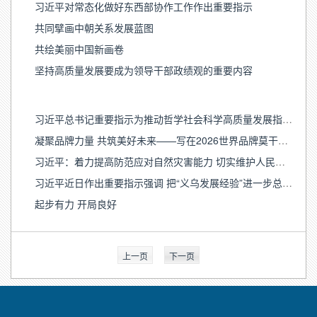
习近平对常态化做好东西部协作工作作出重要指示
共同擘画中朝关系发展蓝图
共绘美丽中国新画卷
坚持高质量发展要成为领导干部政绩观的重要内容
习近平总书记重要指示为推动哲学社会科学高质量发展指明方向
凝聚品牌力量 共筑美好未来——写在2026世界品牌莫干山大会开幕之际
习近平：着力提高防范应对自然灾害能力 切实维护人民群众生命财产安全
习近平近日作出重要指示强调 把“义乌发展经验”进一步总结好运用好 探索走出符合各自实际的高质量发展之路
起步有力 开局良好
上一页
下一页